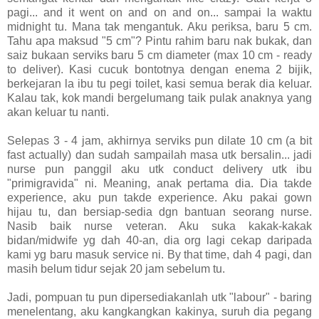
pagi... and it went on and on and on... sampai la waktu
midnight tu. Mana tak mengantuk. Aku periksa, baru 5 cm.
Tahu apa maksud "5 cm"? Pintu rahim baru nak bukak, dan
saiz bukaan serviks baru 5 cm diameter (max 10 cm - ready
to deliver). Kasi cucuk bontotnya dengan enema 2 bijik,
berkejaran la ibu tu pegi toilet, kasi semua berak dia keluar.
Kalau tak, kok mandi bergelumang taik pulak anaknya yang
akan keluar tu nanti.
Selepas 3 - 4 jam, akhirnya serviks pun dilate 10 cm (a bit
fast actually) dan sudah sampailah masa utk bersalin... jadi
nurse pun panggil aku utk conduct delivery utk ibu
"primigravida" ni. Meaning, anak pertama dia. Dia takde
experience, aku pun takde experience. Aku pakai gown
hijau tu, dan bersiap-sedia dgn bantuan seorang nurse.
Nasib baik nurse veteran. Aku suka kakak-kakak
bidan/midwife yg dah 40-an, dia org lagi cekap daripada
kami yg baru masuk service ni. By that time, dah 4 pagi, dan
masih belum tidur sejak 20 jam sebelum tu.
Jadi, pompuan tu pun dipersediakanlah utk "labour" - baring
menelentang, aku kangkangkan kakinya, suruh dia pegang