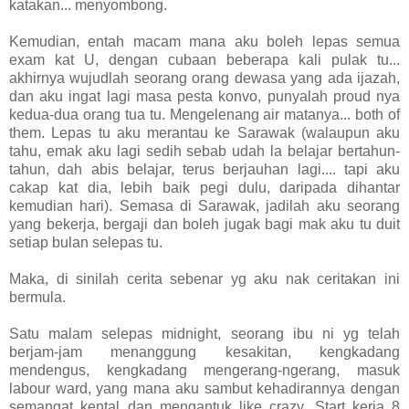
katakan... menyombong.
Kemudian, entah macam mana aku boleh lepas semua
exam kat U, dengan cubaan beberapa kali pulak tu...
akhirnya wujudlah seorang orang dewasa yang ada ijazah,
dan aku ingat lagi masa pesta konvo, punyalah proud nya
kedua-dua orang tua tu. Mengelenang air matanya... both of
them. Lepas tu aku merantau ke Sarawak (walaupun aku
tahu, emak aku lagi sedih sebab udah la belajar bertahun-
tahun, dah abis belajar, terus berjauhan lagi.... tapi aku
cakap kat dia, lebih baik pegi dulu, daripada dihantar
kemudian hari). Semasa di Sarawak, jadilah aku seorang
yang bekerja, bergaji dan boleh jugak bagi mak aku tu duit
setiap bulan selepas tu.
Maka, di sinilah cerita sebenar yg aku nak ceritakan ini
bermula.
Satu malam selepas midnight, seorang ibu ni yg telah
berjam-jam menanggung kesakitan, kengkadang
mendengus, kengkadang mengerang-ngerang, masuk
labour ward, yang mana aku sambut kehadirannya dengan
semangat kental dan mengantuk like crazy. Start kerja 8