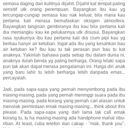
semasa daging dan kulitnya dijahit. Dijahit kat tempat paling
sensitif utk orang perempuan. Bayangkan ibu kau yg
tercungap-cungap semasa kau nak keluar, bila mana kau
pertama kali merasa bernafaskan oksigen atmosfera.
Bayangkan tangisan gembiranya ibu kau bila pertama kali
dia memangku kau ke pelukannya utk disusui. Bayangkan
rasa syukurnya ibu kau pertama kali dia cium pipi kau yg
berbau hanyir air ketuban. Ingat ada ibu yang kesahkan bau
air ketuban ke? Ibu kau tu tak perasan pun bau tu kat
anaknya. Yakinlah bahawa pada setiap ibu dalam dunia ni,
anaknya itulah benda yg paling berharga. Orang lelaki sapa
pun tak akan dapat merasa pengalaman ini. Harga diri anak
yang baru lahir tu lebih berharga lebih daripada emas...
percayalah.
Jadi, pada sapa-sapa yang pernah menyombong pada ibu
masing-masing, pada yang pernah meninggi suara pada ibu
masing-masing, pada korang yang pernah cari alasan untuk
menolak permintaan emak masing-masing... think about this
please. Pada sapa-sapa yang dah lama tak call emak
korang tu, tu ha masing-masing ada handphone mahal ribu-
riban. At least, cuba telefon dan cakap - "mak, thank you".