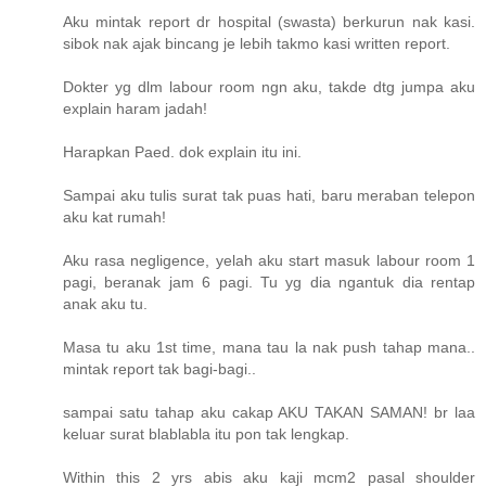
Aku mintak report dr hospital (swasta) berkurun nak kasi.
sibok nak ajak bincang je lebih takmo kasi written report.
Dokter yg dlm labour room ngn aku, takde dtg jumpa aku
explain haram jadah!
Harapkan Paed. dok explain itu ini.
Sampai aku tulis surat tak puas hati, baru meraban telepon
aku kat rumah!
Aku rasa negligence, yelah aku start masuk labour room 1
pagi, beranak jam 6 pagi. Tu yg dia ngantuk dia rentap
anak aku tu.
Masa tu aku 1st time, mana tau la nak push tahap mana..
mintak report tak bagi-bagi..
sampai satu tahap aku cakap AKU TAKAN SAMAN! br laa
keluar surat blablabla itu pon tak lengkap.
Within this 2 yrs abis aku kaji mcm2 pasal shoulder