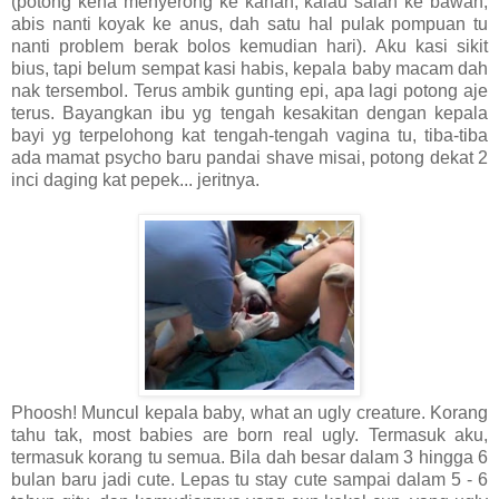
(potong kena menyerong ke kanan, kalau salah ke bawah,
abis nanti koyak ke anus, dah satu hal pulak pompuan tu
nanti problem berak bolos kemudian hari). Aku kasi sikit
bius, tapi belum sempat kasi habis, kepala baby macam dah
nak tersembol. Terus ambik gunting epi, apa lagi potong aje
terus. Bayangkan ibu yg tengah kesakitan dengan kepala
bayi yg terpelohong kat tengah-tengah vagina tu, tiba-tiba
ada mamat psycho baru pandai shave misai, potong dekat 2
inci daging kat pepek... jeritnya.
Phoosh! Muncul kepala baby, what an ugly creature. Korang
tahu tak, most babies are born real ugly. Termasuk aku,
termasuk korang tu semua. Bila dah besar dalam 3 hingga 6
bulan baru jadi cute. Lepas tu stay cute sampai dalam 5 - 6