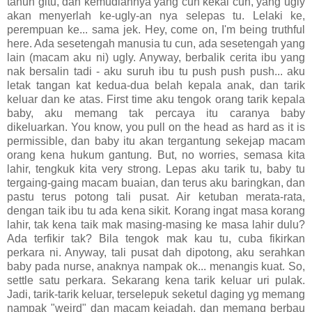
tahun gitu, dan kemudiannya yang cun kekal cun, yang ugly
akan menyerlah ke-ugly-an nya selepas tu. Lelaki ke,
perempuan ke... sama jek. Hey, come on, I'm being truthful
here. Ada sesetengah manusia tu cun, ada sesetengah yang
lain (macam aku ni) ugly. Anyway, berbalik cerita ibu yang
nak bersalin tadi - aku suruh ibu tu push push push... aku
letak tangan kat kedua-dua belah kepala anak, dan tarik
keluar dan ke atas. First time aku tengok orang tarik kepala
baby, aku memang tak percaya itu caranya baby
dikeluarkan. You know, you pull on the head as hard as it is
permissible, dan baby itu akan tergantung sekejap macam
orang kena hukum gantung. But, no worries, semasa kita
lahir, tengkuk kita very strong. Lepas aku tarik tu, baby tu
tergaing-gaing macam buaian, dan terus aku baringkan, dan
pastu terus potong tali pusat. Air ketuban merata-rata,
dengan taik ibu tu ada kena sikit. Korang ingat masa korang
lahir, tak kena taik mak masing-masing ke masa lahir dulu?
Ada terfikir tak? Bila tengok mak kau tu, cuba fikirkan
perkara ni. Anyway, tali pusat dah dipotong, aku serahkan
baby pada nurse, anaknya nampak ok... menangis kuat. So,
settle satu perkara. Sekarang kena tarik keluar uri pulak.
Jadi, tarik-tarik keluar, terselepuk seketul daging yg memang
nampak "weird" dan macam kejadah, dan memang berbau