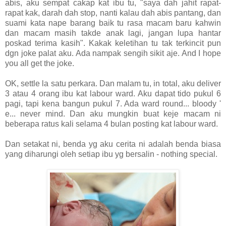
abis, aku sempat cakap kat ibu tu, "saya dah jahit rapat-
rapat kak, darah dah stop, nanti kalau dah abis pantang, dan
suami kata nape barang baik tu rasa macam baru kahwin
dan macam masih takde anak lagi, jangan lupa hantar
poskad terima kasih". Kakak keletihan tu tak terkincit pun
dgn joke palat aku. Ada nampak sengih sikit aje. And I hope
you all get the joke.
OK, settle la satu perkara. Dan malam tu, in total, aku deliver
3 atau 4 orang ibu kat labour ward. Aku dapat tido pukul 6
pagi, tapi kena bangun pukul 7. Ada ward round... bloody '
e... never mind. Dan aku mungkin buat keje macam ni
beberapa ratus kali selama 4 bulan posting kat labour ward.
Dan setakat ni, benda yg aku cerita ni adalah benda biasa
yang diharungi oleh setiap ibu yg bersalin - nothing special.