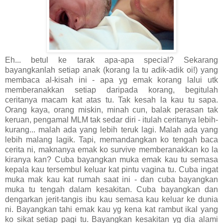
Eh... betul ke tarak apa-apa special? Sekarang
bayangkanlah setiap anak (korang la tu adik-adik oi!) yang
membaca al-kisah ini - apa yg emak korang lalui utk
memberanakkan setiap daripada korang, begitulah
ceritanya macam kat atas tu. Tak kesah la kau tu sapa.
Orang kaya, orang miskin, minah cun, balak perasan tak
keruan, pengamal MLM tak sedar diri - itulah ceritanya lebih-
kurang... malah ada yang lebih teruk lagi. Malah ada yang
lebih malang lagik. Tapi, memandangkan ko tengah baca
cerita ni, maknanya emak ko survive memberanakkan ko la
kiranya kan?
Cuba bayangkan muka emak kau tu semasa
kepala kau tersembul keluar kat pintu vagina tu. Cuba ingat
muka mak kau kat rumah saat ini - dan cuba bayangkan
muka tu tengah dalam kesakitan. Cuba bayangkan dan
dengarkan jerit-tangis ibu kau semasa kau keluar ke dunia
ni. Bayangkan tahi emak kau yg kena kat rambut ikal yang
ko sikat setiap pagi tu. Bayangkan kesakitan yg dia alami