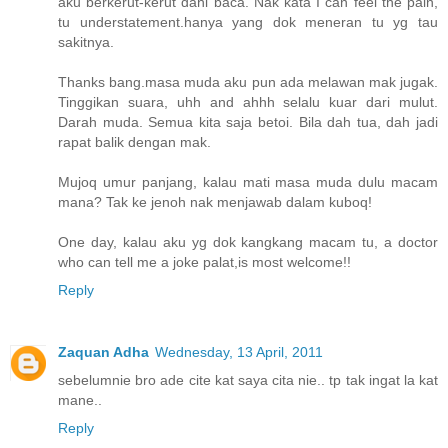
aku berkerut-kerut dahi baca. Nak kata I can feel the pain,
tu understatement.hanya yang dok meneran tu yg tau
sakitnya.
Thanks bang.masa muda aku pun ada melawan mak jugak.
Tinggikan suara, uhh and ahhh selalu kuar dari mulut.
Darah muda. Semua kita saja betoi. Bila dah tua, dah jadi
rapat balik dengan mak.
Mujoq umur panjang, kalau mati masa muda dulu macam
mana? Tak ke jenoh nak menjawab dalam kuboq!
One day, kalau aku yg dok kangkang macam tu, a doctor
who can tell me a joke palat,is most welcome!!
Reply
Zaquan Adha
Wednesday, 13 April, 2011
sebelumnie bro ade cite kat saya cita nie.. tp tak ingat la kat
mane..
Reply