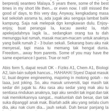
berprestij seantero Malaya. 5 years there, some of the best
times in my short life then... or even now. I still missed the
good ol' days, to this very day. Anyway, kengkadang masa
kat sekolah asrama tu, ada jugak aku sengaja lambat balik
kampung. Saja nak melepak dgn kengkawan dulu. Enjoy-
enjoy, buat perangai la, kacau awekz la, ntah
apekejadahnya lagik la... sedangkan orang tua tu dah
menunggu kat rumah, masak macam-macam untuk anaknya
yang balik rumah 2 - 3 bulan sekali. Sekarang baru aku nak
menyesal, tapi masa tu memang tak hengat dunia.
Freedom... away from parents. Some of you may have the
same experiance I guess. True or not?
Abis form 5, dapat result OK - Fiziks A1, Chem A1, Biologi
A2, lain-lain subjek hancus... HAHAHA! Siyes! Dapat masuk
U, buat degree engineering, majoring in motong gotah - no
laaa, just joking. So, aku masuk universiti, tapi masih tak
sedar diri jugak tu. Aku rasa aku sedar yang mak aku tu
sentiasa rindukan anaknya, tapi aku sendiri tak ingat dan tak
nak memikirkannya sangat... maklumlah dah besar, dan tak
suka dipanggil anak mak. Biarlah adik aku yang selalu cium
dia, aku nak cium dia... jauh sekali. Dah besar panjang la