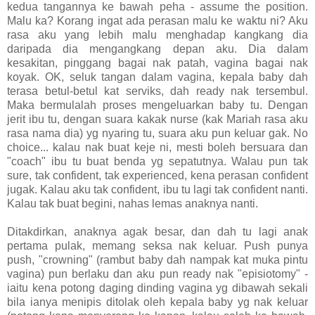
kedua tangannya ke bawah peha - assume the position.
Malu ka? Korang ingat ada perasan malu ke waktu ni? Aku
rasa aku yang lebih malu menghadap kangkang dia
daripada dia mengangkang depan aku. Dia dalam
kesakitan, pinggang bagai nak patah, vagina bagai nak
koyak. OK, seluk tangan dalam vagina, kepala baby dah
terasa betul-betul kat serviks, dah ready nak tersembul.
Maka bermulalah proses mengeluarkan baby tu. Dengan
jerit ibu tu, dengan suara kakak nurse (kak Mariah rasa aku
rasa nama dia) yg nyaring tu, suara aku pun keluar gak. No
choice... kalau nak buat keje ni, mesti boleh bersuara dan
"coach" ibu tu buat benda yg sepatutnya. Walau pun tak
sure, tak confident, tak experienced, kena perasan confident
jugak. Kalau aku tak confident, ibu tu lagi tak confident nanti.
Kalau tak buat begini, nahas lemas anaknya nanti.
Ditakdirkan, anaknya agak besar, dan dah tu lagi anak
pertama pulak, memang seksa nak keluar. Push punya
push, "crowning" (rambut baby dah nampak kat muka pintu
vagina) pun berlaku dan aku pun ready nak "episiotomy" -
iaitu kena potong daging dinding vagina yg dibawah sekali
bila ianya menipis ditolak oleh kepala baby yg nak keluar