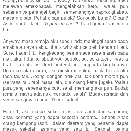
wrong, but they still do it anyway. You know... rebelling. Suka
melawan emak-bapak, mengalahkan hero... walau pun
sebenarnya perangai begini sememangnya haprak gilabab,
macam cipan. Pehal cipan pulak? Seriously bang? Cipan?
As in tenuk... tapir...
Tapirus indicus
? It's a figure of speech la
bro.
Anyway, masa remaja aku sendiri ada meninggi suara pada
emak atau ayah aku... that's why aku celoteh benda ni tadi.
Sure, I admit it... kengkadang pernah ada rasa marah pada
mak aku. I dunno about you people, but as a teen, I was a
brat. "Parents just don't understand", begitu la kira-kiranya.
Bila mak aku marah, aku mesti melenting balik, becos aku
rasa tak fair. Abang dengan adik aku tak kena marah pun
(semasa tu... tapi masa lain, dia orang kena jugak). Walau
pun, yang sebenarnya buat salah memang aku pun. Budak
remaja, mana ada nak mengaku salah? Budak remaja dah
sememangnya cilanat. There I admit it.
Form 1, aku masuk sekolah asrama. Jauh dari kampung,
anak pertama yang dapat sekolah asrama... Shoot! Anak
orang kampong (sori... dalam daerah) yang pertama dapat
masuk sekolah asrama yang satu tu. Sekolah paling