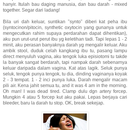
hanyir. Itulah bau daging manusia, dan bau darah - mixed
together. Segar dari ladang!
Bila uri dah keluar, suntikan "synto" diberi kat peha ibu
(syntocinon/pitocin, synthetic oxytocin yang gunanya untuk
mengecutkan rahim supaya perdarahan dapat dihentikan),
aku pun urut-urut perut ibu yg keletihan tadi. Tapi lepas 1 - 2
minit, aku perasan banyaknya darah yg mengalir keluar. Aku
ambik stool, duduk celah kangkang ibu tu, pasang lampu
direct menyuluh vagina, aku tengok luka episiotomi tu takde
la banyak sangat berdarah, tapi nampak darah sebenarnya
keluar daripada dalam vagina. Kat atas lagik. Seluk punya
seluk, tengok punya tengok, tu dia, dinding vaginanya koyak
2 - 3 tempat. 1 - 2 inci punya luka. Darah mengalir macam
pili air. Kena jahit semua tu, and it was 4 am in the morning.
Oh man! I was dead tired. Clamp dulu dgn artery forcep.
Mungkin 4 atau 5 forcep kut aku pakai. Lepas berjaya cari
bleeder, baru la darah tu stop. OK, break sekejap.