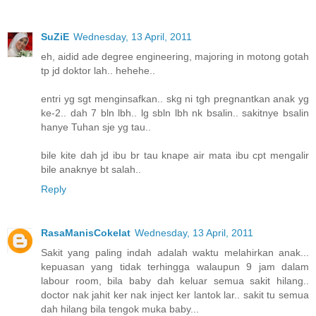
SuZiE
Wednesday, 13 April, 2011
eh, aidid ade degree engineering, majoring in motong gotah
tp jd doktor lah.. hehehe..
entri yg sgt menginsafkan.. skg ni tgh pregnantkan anak yg
ke-2.. dah 7 bln lbh.. lg sbln lbh nk bsalin.. sakitnye bsalin
hanye Tuhan sje yg tau..
bile kite dah jd ibu br tau knape air mata ibu cpt mengalir
bile anaknye bt salah..
Reply
RasaManisCokelat
Wednesday, 13 April, 2011
Sakit yang paling indah adalah waktu melahirkan anak...
kepuasan yang tidak terhingga walaupun 9 jam dalam
labour room, bila baby dah keluar semua sakit hilang..
doctor nak jahit ker nak inject ker lantok lar.. sakit tu semua
dah hilang bila tengok muka baby...