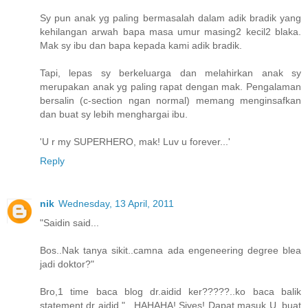
Sy pun anak yg paling bermasalah dalam adik bradik yang
kehilangan arwah bapa masa umur masing2 kecil2 blaka.
Mak sy ibu dan bapa kepada kami adik bradik.
Tapi, lepas sy berkeluarga dan melahirkan anak sy
merupakan anak yg paling rapat dengan mak. Pengalaman
bersalin (c-section ngan normal) memang menginsafkan
dan buat sy lebih menghargai ibu.
'U r my SUPERHERO, mak! Luv u forever...'
Reply
nik
Wednesday, 13 April, 2011
"Saidin said...
Bos..Nak tanya sikit..camna ada engeneering degree blea
jadi doktor?"
Bro,1 time baca blog dr.aidid ker?????..ko baca balik
statement dr aidid ".. HAHAHA! Siyes! Dapat masuk U, buat