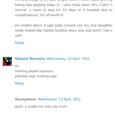
hilang bila pegang baby (n I also have been thru Csect n
normal, n have to stay for 10 days in d hospital due to
complications). It's all worth it!
p/s smiled about d ugly baby remark coz my 2nd daughter
really looked like Hamid Gurkha when she was born! I kid u
not!!
Reply
Sidratul Muntaha
Wednesday, 13 April, 2011
oo
motong pepek rupanya..
patutlah keje motong saje.
Reply
Anonymous
Wednesday, 13 April, 2011
gosh, u made me miss my mom...