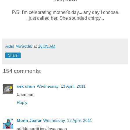
P/S: I'm celebrating mother's day... any day I choose.
I just called her. She sounded chirpy...
Aidid Mu'addib
at
10:09 AM
Share
154 comments:
cek chun
Wednesday, 13 April, 2011
Ehemmm
Reply
Munn Jaafar
Wednesday, 13 April, 2011
adddooooiiii insafnyaaaaaa