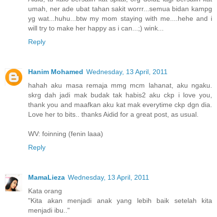
umah, ner ade ubat tahan sakit worrr...semua bidan kampg
yg wat...huhu...btw my mom staying with me....hehe and i
will try to make her happy as i can...;) wink...
Reply
Hanim Mohamed
Wednesday, 13 April, 2011
hahah aku masa remaja mmg mcm lahanat, aku ngaku.
skrg dah jadi mak budak tak habis2 aku ckp i love you,
thank you and maafkan aku kat mak everytime ckp dgn dia.
Love her to bits.. thanks Aidid for a great post, as usual.
WV: foinning (fenin laaa)
Reply
MamaLieza
Wednesday, 13 April, 2011
Kata orang
"Kita akan menjadi anak yang lebih baik setelah kita
menjadi ibu.."