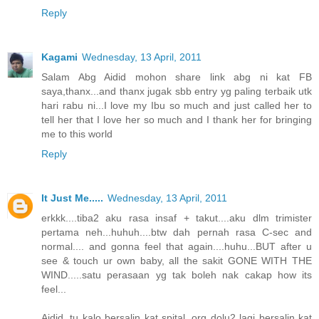
Reply
Kagami
Wednesday, 13 April, 2011
Salam Abg Aidid mohon share link abg ni kat FB
saya,thanx...and thanx jugak sbb entry yg paling terbaik utk
hari rabu ni...I love my Ibu so much and just called her to
tell her that I love her so much and I thank her for bringing
me to this world
Reply
It Just Me.....
Wednesday, 13 April, 2011
erkkk....tiba2 aku rasa insaf + takut....aku dlm trimister
pertama neh...huhuh....btw dah pernah rasa C-sec and
normal.... and gonna feel that again....huhu...BUT after u
see & touch ur own baby, all the sakit GONE WITH THE
WIND.....satu perasaan yg tak boleh nak cakap how its
feel...
Aidid, tu kalo bersalin kat spital, org dolu2 lagi bersalin kat