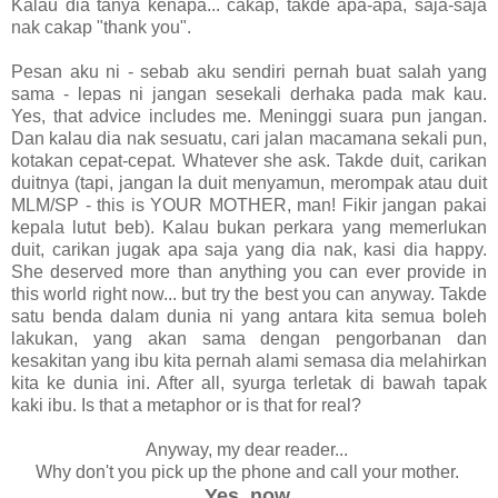
Kalau dia tanya kenapa... cakap, takde apa-apa, saja-saja
nak cakap "thank you".
Pesan aku ni - sebab aku sendiri pernah buat salah yang
sama - lepas ni jangan sesekali derhaka pada mak kau.
Yes, that advice includes me. Meninggi suara pun jangan.
Dan kalau dia nak sesuatu, cari jalan macamana sekali pun,
kotakan cepat-cepat. Whatever she ask. Takde duit, carikan
duitnya (tapi, jangan la duit menyamun, merompak atau duit
MLM/SP - this is YOUR MOTHER, man! Fikir jangan pakai
kepala lutut beb). Kalau bukan perkara yang memerlukan
duit, carikan jugak apa saja yang dia nak, kasi dia happy.
She deserved more than anything you can ever provide in
this world right now... but try the best you can anyway. Takde
satu benda dalam dunia ni yang antara kita semua boleh
lakukan, yang akan sama dengan pengorbanan dan
kesakitan yang ibu kita pernah alami semasa dia melahirkan
kita ke dunia ini. After all, syurga terletak di bawah tapak
kaki ibu.
Is that a metaphor or is that for real?
Anyway, my dear reader...
Why don't you pick up the phone and call your mother.
Yes, now.