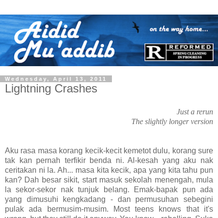
Wednesday, April 13, 2011
Lightning Crashes
Just a rerun
The slightly longer version
Aku rasa masa korang kecik-kecit kemetot dulu, korang sure
tak kan pernah terfikir benda ni. Al-kesah yang aku nak
ceritakan ni la. Ah... masa kita kecik, apa yang kita tahu pun
kan? Dah besar sikit, start masuk sekolah menengah, mula
la sekor-sekor nak tunjuk belang. Emak-bapak pun ada
yang dimusuhi kengkadang - dan permusuhan sebegini
pulak ada bermusim-musim. Most teens knows that it's