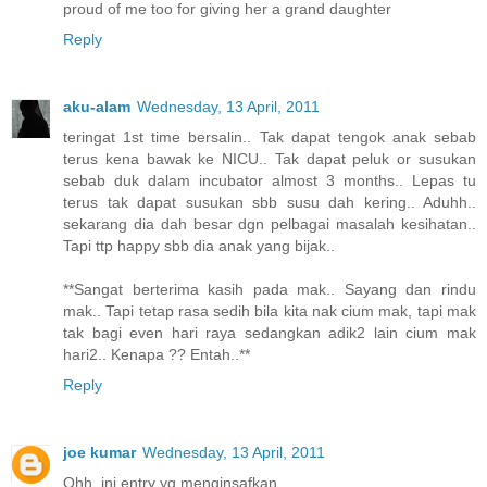
proud of me too for giving her a grand daughter
Reply
aku-alam
Wednesday, 13 April, 2011
teringat 1st time bersalin.. Tak dapat tengok anak sebab
terus kena bawak ke NICU.. Tak dapat peluk or susukan
sebab duk dalam incubator almost 3 months.. Lepas tu
terus tak dapat susukan sbb susu dah kering.. Aduhh..
sekarang dia dah besar dgn pelbagai masalah kesihatan..
Tapi ttp happy sbb dia anak yang bijak..
**Sangat berterima kasih pada mak.. Sayang dan rindu
mak.. Tapi tetap rasa sedih bila kita nak cium mak, tapi mak
tak bagi even hari raya sedangkan adik2 lain cium mak
hari2.. Kenapa ?? Entah..**
Reply
joe kumar
Wednesday, 13 April, 2011
Ohh..ini entry yg menginsafkan..