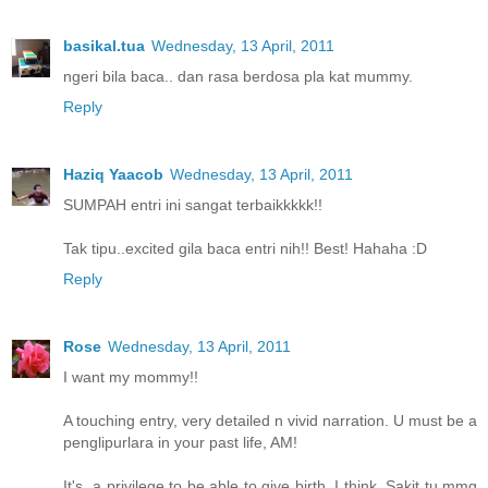
basikal.tua
Wednesday, 13 April, 2011
ngeri bila baca.. dan rasa berdosa pla kat mummy.
Reply
Haziq Yaacob
Wednesday, 13 April, 2011
SUMPAH entri ini sangat terbaikkkkk!!
Tak tipu..excited gila baca entri nih!! Best! Hahaha :D
Reply
Rose
Wednesday, 13 April, 2011
I want my mommy!!
A touching entry, very detailed n vivid narration. U must be a
penglipurlara in your past life, AM!
It's a privilege to be able to give birth, I think. Sakit tu mmg