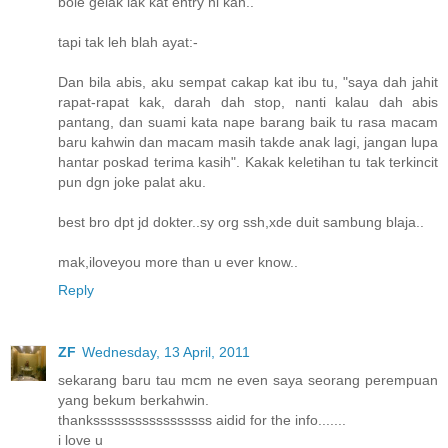
bole gelak lak kat entry ni kan..
tapi tak leh blah ayat:-
Dan bila abis, aku sempat cakap kat ibu tu, "saya dah jahit
rapat-rapat kak, darah dah stop, nanti kalau dah abis
pantang, dan suami kata nape barang baik tu rasa macam
baru kahwin dan macam masih takde anak lagi, jangan lupa
hantar poskad terima kasih". Kakak keletihan tu tak terkincit
pun dgn joke palat aku.
best bro dpt jd dokter..sy org ssh,xde duit sambung blaja..
mak,iloveyou more than u ever know..
Reply
ZF
Wednesday, 13 April, 2011
sekarang baru tau mcm ne even saya seorang perempuan
yang bekum berkahwin.
thanksssssssssssssssss aidid for the info.......
i love u