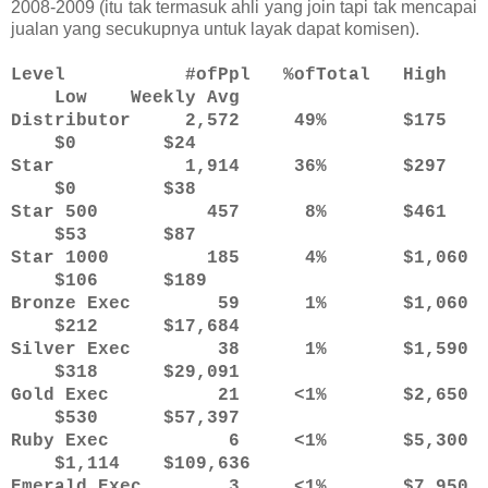
2008-2009 (itu tak termasuk ahli yang join tapi tak mencapai
jualan yang secukupnya untuk layak dapat komisen).
Level #ofPpl %ofTotal High
Low Weekly Avg
Distributor 2,572 49% $175
$0 $24
Star 1,914 36% $297
$0 $38
Star 500 457 8% $461
$53 $87
Star 1000 185 4% $1,060
$106 $189
Bronze Exec 59 1% $1,060
$212 $17,684
Silver Exec 38 1% $1,590
$318 $29,091
Gold Exec 21 <1% $2,650
$530 $57,397
Ruby Exec 6 <1% $5,300
$1,114 $109,636
Emerald Exec 3 <1% $7,950