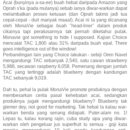
Acai (bunyinya a-sa-ee) buah hebat daripada Amazon yang
Oprah s'ka (pada mulanya) sebab ianya diwar-warkan dapat
melambatkan proses ketuaan (dan Oprah takmo jadi tua
cepat-cepat - duit manyak maaa!). Acai ni la yang dicanang
oleh MonaVie sebagai buah "head-liner" dalam produk
cikainya tapi peratusannya tak pernah diketahui pulak.
Monavie got something to hide I supposed. Kajian Choice
mencatat TAC 1,800 atau 31% daripada buah epal. There
goes intelligence out of the window!
Perbandingan lain yang Choice lakukan - sebiji Oren Navel
mengandungi TAC sebanyak 2,540, satu cawan strawberry
5,988, secawan raspberry 6,058. Pemenang dengan jumlah
TAC yang tertinggi adalah blueberry dengan kandungan
TAC sebanyak 9,019.
Dah tu, pehal la pulak MonaVie promote produknya dengan
membesarkan cerita pasal kehebatan acai, sedangkan
produknya jugak mengandungi blueberry? Blueberry tak
glemer dey, not good for marketing. Tak hebat la kalau war-
warkan benda yang senang didapati. Puter-alam no. 1!
Lepas tu, kalau korang rajin, cuba study apa yang diwar-
warkan oleh pengeluar jus superfruit tu semua - goji kata