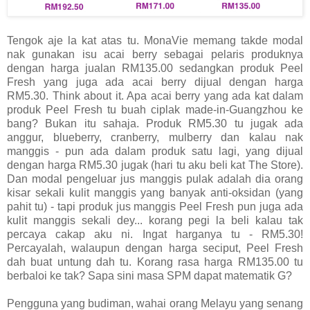
Tengok aje la kat atas tu. MonaVie memang takde modal
nak gunakan isu acai berry sebagai pelaris produknya
dengan harga jualan RM135.00 sedangkan produk Peel
Fresh yang juga ada acai berry dijual dengan harga
RM5.30. Think about it. Apa acai berry yang ada kat dalam
produk Peel Fresh tu buah ciplak made-in-Guangzhou ke
bang? Bukan itu sahaja. Produk RM5.30 tu jugak ada
anggur, blueberry, cranberry, mulberry dan kalau nak
manggis - pun ada dalam produk satu lagi, yang dijual
dengan harga RM5.30 jugak (hari tu aku beli kat The Store).
Dan modal pengeluar jus manggis pulak adalah dia orang
kisar sekali kulit manggis yang banyak anti-oksidan (yang
pahit tu) - tapi produk jus manggis Peel Fresh pun juga ada
kulit manggis sekali dey... korang pegi la beli kalau tak
percaya cakap aku ni. Ingat harganya tu - RM5.30!
Percayalah, walaupun dengan harga seciput, Peel Fresh
dah buat untung dah tu. Korang rasa harga RM135.00 tu
berbaloi ke tak? Sapa sini masa SPM dapat matematik G?
Pengguna yang budiman, wahai orang Melayu yang senang