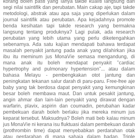
korang boleh pasti yang ianya takde kualiti langsung dari
segi nilai saintifik dan perubatan. Main cakap aje, tapi takde
metodologi, abstrak atau apa saja yang diperlukan dalam
journal saintifik atau perubatan. Apa kejadahnya promote
benda kesihatan tapi takde research yang bermakna
langsung tentang produknya? Lagi pulak, ada research
perubatan yang lebih utama yang perlu diketengahkan
sebenarnya. Ada satu kajian mendapati bahawa terdapat
masalah penyakit jantung pada anak yang dilahirkan jika
ibu itu meminum jus MonaVie semasa mengandung, di
mana anak itu boleh mendapat penyakit "cardiac
hypertrophy and pulmonary hypertension"... atau dalam
bahasa Melayu - pembengkakan otot jantung dan
peningkatan tekanan salur darah di paru-paru. Free-free aje
baby yang tak berdosa dapat penyakit yang kemungkinan
besar boleh membawa maut. Dan untuk pesakit jantung,
angin ahmar dan lain-lain penyakit yang dirawat dengan
warfarin, plavix, aspirin dan coumadin, perubahan kadar
pembekuan darah boleh berlaku jika mereka minum jus
keparat tersebut. Maksudnya? Boleh mati beb kalau minum
jus MonaVie ni kerana isu fluktuasi dalam pembekuan darah
(prothrombin time)
dapat menyebabkan perdarahan otak
atau perdarahan di mana sahaja dalam badan. Triple