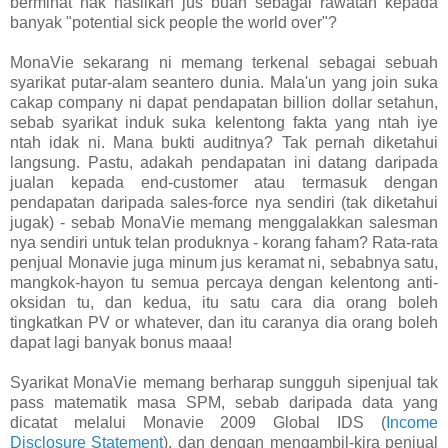
berminat nak hasilkan jus buah sebagai rawatan kepada
banyak "potential sick people the world over"?
MonaVie sekarang ni memang terkenal sebagai sebuah
syarikat putar-alam seantero dunia. Mala'un yang join suka
cakap company ni dapat pendapatan billion dollar setahun,
sebab syarikat induk suka kelentong fakta yang ntah iye
ntah idak ni. Mana bukti auditnya? Tak pernah diketahui
langsung. Pastu, adakah pendapatan ini datang daripada
jualan kepada end-customer atau termasuk dengan
pendapatan daripada sales-force nya sendiri (tak diketahui
jugak) - sebab MonaVie memang menggalakkan salesman
nya sendiri untuk telan produknya - korang faham? Rata-rata
penjual Monavie juga minum jus keramat ni, sebabnya satu,
mangkok-hayon tu semua percaya dengan kelentong anti-
oksidan tu, dan kedua, itu satu cara dia orang boleh
tingkatkan PV or whatever, dan itu caranya dia orang boleh
dapat lagi banyak bonus maaa!
Syarikat MonaVie memang berharap sungguh sipenjual tak
pass matematik masa SPM, sebab daripada data yang
dicatat melalui Monavie 2009 Global IDS (
Income
Disclosure Statement
), dan dengan mengambil-kira penjual