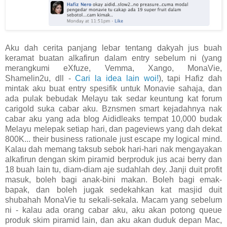
Aku dah cerita panjang lebar tentang dakyah jus buah
keramat buatan alkafirun dalam entry sebelum ni (yang
merangkumi eXfuze, Vemma, Xango, MonaVie,
Shamelin2u, dll -
Cari la idea lain woi!
), tapi Hafiz dah
mintak aku buat entry spesifik untuk Monavie sahaja, dan
ada pulak bebudak Melayu tak sedar keuntung kat forum
carigold suka cabar aku. Bznsmen smart kejadahnya nak
cabar aku yang ada blog Aididleaks tempat 10,000 budak
Melayu melepak setiap hari, dan pageviews yang dah dekat
800K... their business rationale just escape my logical mind.
Kalau dah memang taksub sebok hari-hari nak mengayakan
alkafirun dengan skim piramid berproduk jus acai berry dan
18 buah lain tu, diam-diam aje sudahlah dey. Janji duit profit
masuk, boleh bagi anak-bini makan. Boleh bagi emak-
bapak, dan boleh jugak sedekahkan kat masjid duit
shubahah MonaVie tu sekali-sekala. Macam yang sebelum
ni - kalau ada orang cabar aku, aku akan potong queue
produk skim piramid lain, dan aku akan duduk depan Mac,