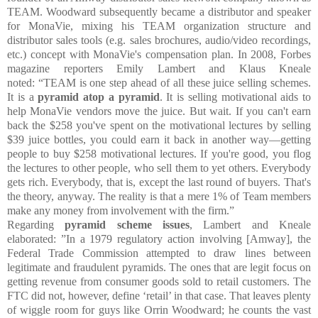
TEAM. Woodward subsequently became a distributor and speaker
for MonaVie, mixing his TEAM organization structure and
distributor sales tools (e.g. sales brochures, audio/video recordings,
etc.) concept with MonaVie's compensation plan. In 2008, Forbes
magazine reporters Emily Lambert and Klaus Kneale
noted:
“TEAM is one step ahead of all these juice selling schemes.
It is a
pyramid atop a pyramid
. It is selling motivational aids to
help MonaVie vendors move the juice. But wait. If you can't earn
back the $258 you've spent on the motivational lectures by selling
$39 juice bottles, you could earn it back in another way—getting
people to buy $258 motivational lectures. If you're good, you flog
the lectures to other people, who sell them to yet others. Everybody
gets rich. Everybody, that is, except the last round of buyers. That's
the theory, anyway. The reality is that a mere 1% of Team members
make any money from involvement with the firm.”
Regarding
pyramid scheme issues
, Lambert and Kneale
elaborated:
”In a 1979 regulatory action involving [Amway], the
Federal Trade Commission attempted to draw lines between
legitimate and fraudulent pyramids. The ones that are legit focus on
getting revenue from consumer goods sold to retail customers. The
FTC did not, however, define ‘retail’ in that case. That leaves plenty
of wiggle room for guys like Orrin Woodward; he counts the vast