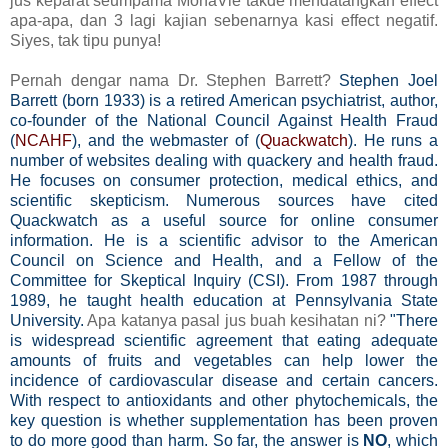
jus keparat seumpama MonaVie takde mendatangkan effect
apa-apa, dan 3 lagi kajian sebenarnya kasi effect negatif.
Siyes, tak tipu punya!
Pernah dengar nama Dr. Stephen Barrett?
Stephen Joel
Barrett (born 1933) is a retired American psychiatrist, author,
co-founder of the National Council Against Health Fraud
(
NCAHF
), and the webmaster of (
Quackwatch
). He runs a
number of websites dealing with quackery and health fraud.
He focuses on consumer protection, medical ethics, and
scientific skepticism. Numerous sources have cited
Quackwatch as a useful source for online consumer
information.
He is a scientific advisor to the American
Council on Science and Health, and a Fellow of the
Committee for Skeptical Inquiry (CSI). From 1987 through
1989, he taught health education at Pennsylvania State
University.
Apa katanya pasal jus buah kesihatan ni?
"
There
is widespread scientific agreement that eating adequate
amounts of fruits and vegetables can help lower the
incidence of cardiovascular disease and certain cancers.
With respect to antioxidants and other phytochemicals, the
key question is whether supplementation has been proven
to do more good than harm. So far, the answer is
NO
, which