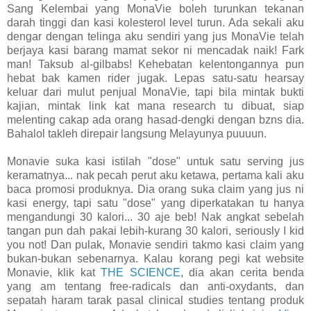
Sang Kelembai yang MonaVie boleh turunkan tekanan
darah tinggi dan kasi kolesterol level turun. Ada sekali aku
dengar dengan telinga aku sendiri yang jus MonaVie telah
berjaya kasi barang mamat sekor ni mencadak naik! Fark
man! Taksub al-gilbabs! Kehebatan kelentongannya pun
hebat bak kamen rider jugak. Lepas satu-satu hearsay
keluar dari mulut penjual MonaVie, tapi bila mintak bukti
kajian, mintak link kat mana research tu dibuat, siap
melenting cakap ada orang hasad-dengki dengan bzns dia.
Bahalol takleh direpair langsung Melayunya puuuun.
Monavie suka kasi istilah "dose" untuk satu serving jus
keramatnya... nak pecah perut aku ketawa, pertama kali aku
baca promosi produknya. Dia orang suka claim yang jus ni
kasi energy, tapi satu "dose" yang diperkatakan tu hanya
mengandungi 30 kalori... 30 aje beb! Nak angkat sebelah
tangan pun dah pakai lebih-kurang 30 kalori, seriously I kid
you not! Dan pulak, Monavie sendiri takmo kasi claim yang
bukan-bukan sebenarnya. Kalau korang pegi kat website
Monavie, klik kat
THE SCIENCE
, dia akan cerita benda
yang am tentang free-radicals dan anti-oxydants, dan
sepatah haram tarak pasal clinical studies tentang produk