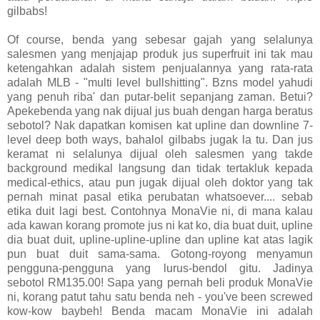
gilbabs!
Of course, benda yang sebesar gajah yang selalunya
salesmen yang menjajap produk jus superfruit ini tak mau
ketengahkan adalah sistem penjualannya yang rata-rata
adalah MLB - "multi level bullshitting". Bzns model yahudi
yang penuh riba' dan putar-belit sepanjang zaman. Betui?
Apekebenda yang nak dijual jus buah dengan harga beratus
sebotol? Nak dapatkan komisen kat upline dan downline 7-
level deep both ways, bahalol gilbabs jugak la tu. Dan jus
keramat ni selalunya dijual oleh salesmen yang takde
background medikal langsung dan tidak tertakluk kepada
medical-ethics, atau pun jugak dijual oleh doktor yang tak
pernah minat pasal etika perubatan whatsoever.... sebab
etika duit lagi best. Contohnya MonaVie ni, di mana kalau
ada kawan korang promote jus ni kat ko, dia buat duit, upline
dia buat duit, upline-upline-upline dan upline kat atas lagik
pun buat duit sama-sama. Gotong-royong menyamun
pengguna-pengguna yang lurus-bendol gitu. Jadinya
sebotol RM135.00! Sapa yang pernah beli produk MonaVie
ni, korang patut tahu satu benda neh - you've been screwed
kow-kow baybeh! Benda macam MonaVie ini adalah