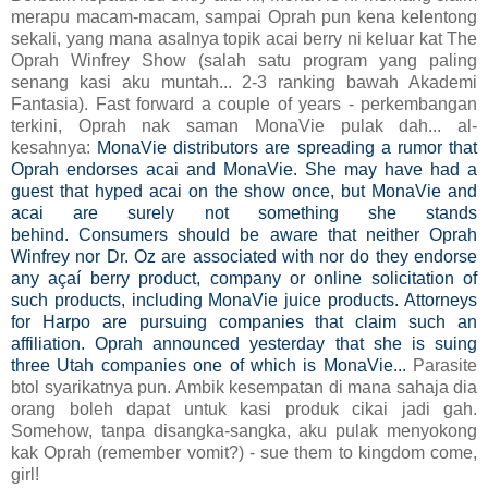
merapu macam-macam, sampai Oprah pun kena kelentong
sekali, yang mana asalnya topik acai berry ni keluar kat The
Oprah Winfrey Show (salah satu program yang paling
senang kasi aku muntah... 2-3 ranking bawah Akademi
Fantasia). Fast forward a couple of years - perkembangan
terkini, Oprah nak saman MonaVie pulak dah... al-
kesahnya:
MonaVie distributors are spreading a rumor that
Oprah endorses acai and MonaVie. She may have had a
guest that hyped acai on the show once, but MonaVie and
acai are surely not something she stands
behind. Consumers should be aware that neither Oprah
Winfrey nor Dr. Oz are associated with nor do they endorse
any açaí berry product, company or online solicitation of
such products, including MonaVie juice products. Attorneys
for Harpo are pursuing companies that claim such an
affiliation. Oprah announced yesterday that she is suing
three Utah companies one of which is MonaVie...
Parasite
btol syarikatnya pun. Ambik kesempatan di mana sahaja dia
orang boleh dapat untuk kasi produk cikai jadi gah.
Somehow, tanpa disangka-sangka, aku pulak menyokong
kak Oprah (remember vomit?) - sue them to kingdom come,
girl!