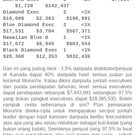
$1,720 $142,437
Diamond Exec 2 <1%
$10,600 $2,363 $196,991
Blue Diamond Exec 2 <1%
$17,531 $3,704 $587,371
Hawaiian Blue D 1 <1%
$17,672 $6,945 $603,554
Black Diamond Exec 1 <1%
$20,360 $12,353 $832,436
Dan ini yang paling best - 2.5% daripada distributor/penjual
di Kanada dapat 40% daripada hasil semua jualan jus
keramat MonaVie. Kalau dikira daripada jumlah executives
dan purata pendapatan tahunan, level semua executives
dapat pendapatan sebanyak $7,443,991 sedangkan 97.5%
yang bukan pangkat executives dapat $18,365,535. Boleh
nampak cerita sebenarnya di sini? Plan pemasaran
MonaVie direka-cipta untuk mengayakan seciput jumlah
leader dengan hasil komisen daripada beribu foot-soldiers
atau apa yang aku selalu istilahkan sebagai kuli-batak (yang
bukan orang batak). Seeloknya penjual yang 97.5% tu buat
bzns jual surat-khabar atau jual gorpis tepi jalan - sebab