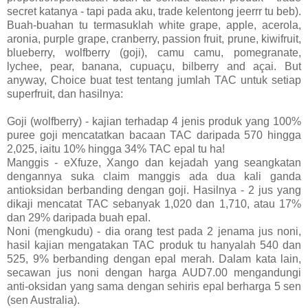
secret katanya - tapi pada aku, trade kelentong jeerrr tu beb).
Buah-buahan tu termasuklah white grape, apple, acerola,
aronia, purple grape, cranberry, passion fruit, prune, kiwifruit,
blueberry, wolfberry (goji), camu camu, pomegranate,
lychee, pear, banana, cupuaçu, bilberry and açai. But
anyway, Choice buat test tentang jumlah TAC untuk setiap
superfruit, dan hasilnya:
Goji (wolfberry) - kajian terhadap 4 jenis produk yang 100%
puree goji mencatatkan bacaan TAC daripada 570 hingga
2,025, iaitu 10% hingga 34% TAC epal tu ha!
Manggis - eXfuze, Xango dan kejadah yang seangkatan
dengannya suka claim manggis ada dua kali ganda
antioksidan berbanding dengan goji. Hasilnya - 2 jus yang
dikaji mencatat TAC sebanyak 1,020 dan 1,710, atau 17%
dan 29% daripada buah epal.
Noni (mengkudu) - dia orang test pada 2 jenama jus noni,
hasil kajian mengatakan TAC produk tu hanyalah 540 dan
525, 9% berbanding dengan epal merah. Dalam kata lain,
secawan jus noni dengan harga AUD7.00 mengandungi
anti-oksidan yang sama dengan sehiris epal berharga 5 sen
(sen Australia).