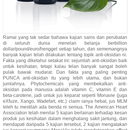
Ramai yang tak sedar bahawa kajian sains dan perubatan
di seluruh dunia menelan belanja berbillion
dollar/pound/euro/hengget setiap tahun, dan sememangnya
banyak kajian telah dilakukan tentang topik anti-oksidan ni.
Fakta yang diketahui setakat ini: sejumlah anti-oksidan baik
untuk kesihatan, tetapi kalau telan banyak sangat boleh
pulak bawak mudarat. Dan fakta yang paling penting
PUNCA anti-oksidan itu yang lebih utama, dan bukan
jumlahnya. Phytochemicals yang membekalkan anti-
oksidan pada manusia adalah vitamin C, vitamin E dan
beta-carotene, jadi untuk jus keparat seperti Monavie (juga
eXfuze, Xango, Wadefart, etc.) claim ianya hebat, jus MLM
leleh tu mestilah ada benda ni semua. The American Heart
Association telah menilai 5 kajian berlainan terhadap kesan
produk jus kesihatan dalam menghalang sakit jantung, dan
mendapati daripada 5 kajian tersebut, 2 kajian mengatakan