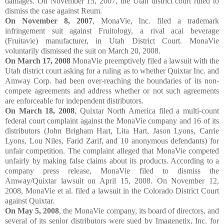
damages. On November 15, 2007, the Utah district court ruled to
dismiss the case against Reum.
On November 8, 2007
, MonaVie, Inc. filed a trademark
infringement suit against Fruitology, a rival acai beverage
(Fruitavie) manufacturer, in Utah District Court. MonaVie
voluntarily dismissed the suit on March 20, 2008.
On March 17, 2008
MonaVie preemptively filed a lawsuit with the
Utah district court asking for a ruling as to whether Quixtar Inc. and
Amway Corp. had been over-reaching the boundaries of its non-
compete agreements and address whether or not such agreements
are enforceable for independent distributors.
On March 18, 2008
, Quixtar North America filed a multi-count
federal court complaint against the MonaVie company and 16 of its
distributors (John Brigham Hart, Lita Hart, Jason Lyons, Carrie
Lyons, Lou Niles, Farid Zarif, and 10 anonymous defendants) for
unfair competition. The complaint alleged that MonaVie competed
unfairly by making false claims about its products. According to a
company press release, MonaVie filed to dismiss the
Amway/Quixtar lawsuit on April 15, 2008. On November 12,
2008, MonaVie et al. filed a lawsuit in the Colorado District Court
against Quixtar.
On May 5, 2008
, the MonaVie company, its board of directors, and
several of its senior distributors were sued by Imagenetix, Inc. for