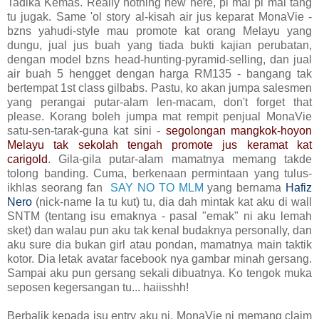
Tadika Kemas. Really nothing new here, pi mai pi mai tang
tu jugak. Same 'ol story al-kisah air jus keparat MonaVie -
bzns yahudi-style mau promote kat orang Melayu yang
dungu, jual jus buah yang tiada bukti kajian perubatan,
dengan model bzns head-hunting-pyramid-selling, dan jual
air buah 5 hengget dengan harga RM135 - bangang tak
bertempat 1st class gilbabs. Pastu, ko akan jumpa salesmen
yang perangai putar-alam len-macam, don't forget that
please. Korang boleh jumpa mat rempit penjual MonaVie
satu-sen-tarak-guna kat sini -
segolongan mangkok-hoyon
Melayu tak sekolah tengah promote jus keramat kat
carigold
. Gila-gila putar-alam mamatnya memang takde
tolong banding. Cuma, berkenaan permintaan yang tulus-
ikhlas seorang fan
SAY NO TO MLM
yang bernama
Hafiz
Nero
(nick-name la tu kut) tu, dia dah mintak kat aku di wall
SNTM (tentang isu emaknya - pasal "emak" ni aku lemah
sket) dan walau pun aku tak kenal budaknya personally, dan
aku sure dia bukan girl atau pondan, mamatnya main taktik
kotor. Dia letak avatar facebook nya gambar minah gersang.
Sampai aku pun gersang sekali dibuatnya. Ko tengok muka
seposen kegersangan tu... haiisshh!
Berbalik kepada isu entry aku ni, MonaVie ni memang claim