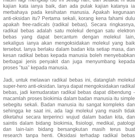
kajian kata ianya baik, dan ada pulak kajian katanya ia
merbahaya pada kesihatan manusia. Apakah kegunaan
anti-oksidan itu? Pertama sekali, korang kena fahami dulu
apakah free-radicals (radikal bebas). Secara ringkasnya,
radikal bebas adalah satu molekul dengan satu elektron
bebas yang dapat bercantum dengan molekul lain,
sekaligus ianya akan mengoksidakan molekul yang baik
tersebut. Ianya berlaku dalam badan kita setiap masa, dan
kesan radikal bebas kepada manusia boleh menyebabkan
berbagai jenis penyakit dan juga menyumbang kepada
proses "tua" kepada manusia.
Jadi, untuk melawan radikal bebas ini, datanglah molekul
super-hero anti-oksidan. Ianya dapat mengoksidakan radikal
bebas, jadi kemudaratan radikal bebas dapat dibendung -
macamlah proses biokimia dalam badan manusia itu simple
sebegitu sekali. Badan manusia itu sangat kompleks dan
sehingga ke saat ini, ada lagi molekul yang masih tidak
diketahui secara terperinci wujud dalam badan kita, dan
saintis dalam bidang biokimia, fisiologi, medikal, patologi
dan lain-lain bidang bersangkutan masih terus buat
research tanpa henti. Oksidasi terhadap radikal bebas