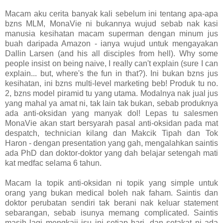
Macam aku cerita banyak kali sebelum ini tentang apa-apa
bzns MLM, MonaVie ni bukannya wujud sebab nak kasi
manusia kesihatan macam superman dengan minum jus
buah daripada Amazon - ianya wujud untuk mengayakan
Dallin Larsen (and his all disciples from hell). Why some
people insist on being naive, I really can't explain (sure I can
explain... but, where's the fun in that?). Ini bukan bzns jus
kesihatan, ini bzns multi-level marketing beb! Produk tu no.
2, bzns model piramid tu yang utama. Modalnya nak jual jus
yang mahal ya amat ni, tak lain tak bukan, sebab produknya
ada anti-oksidan yang manyak dol! Lepas tu salesmen
MonaVie akan start bersyarah pasal anti-oksidan pada mat
despatch, technician kilang dan Makcik Tipah dan Tok
Haron - dengan presentation yang gah, mengalahkan saintis
ada PhD dan doktor-doktor yang dah belajar setengah mati
kat medfac selama 6 tahun.
Macam la topik anti-oksidan ni topik yang simple untuk
orang yang bukan medical boleh nak faham. Saintis dan
doktor perubatan sendiri tak berani nak keluar statement
sebarangan, sebab isunya memang complicated. Saintis
masih lagi mengkaji isu ini setiap hari, dan setakat ni ada