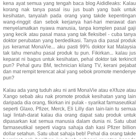
kena ayat semua yang tengah baca blog Aididleaks: Kalau
korang nak tanya pasal isu jus buah yang baik untuk
kesihatan, tanyalah pada orang yang takde kepentingan
wang-ringgit dan sebok kerjanya hari-hari merawat dan
menyelamatkan nyawa manusia, tanpa komplen pasal gaji
yang kecik atau pasal masa yang tak fleksibel - cuba tanya
doktor perubatan yang berdedikasi. Tanya dia pasal produk
jus keramat MonaVie... aku pasti 99% doktor kat Malaysia
tak tahu menahu pasal produk tu pun. Fikirkan... kalau jus
keparat ni bagus untuk kesihatan, pehal doktor tak terkincit
pun? Pehal guru BM, technician kilang TV, kerani pejabat
dan mat rempit terencat akal yang sebok promote mendenye
pun?
Kalau ada yang tuduh aku ni anti MonaVie atau eXfuze atau
Xango sebab aku nak promote produk kesihatan yang lain
daripada dia orang, fikirkan ini pulak - syarikat farmaseutikal
seperti Glaxo, Pfizer, Merck, Eli Lilly dan lain-lain tu semua
lagi lintah-darat kalau dia orang dapat satu produk untuk
dipasarkan kat semua manusia dalam dunia ni. Satu ubat
farmaseutikal seperti viagra sahaja dah kasi Pfizer billion
dollar setahun. Satu ubat sahaja beb! Pehal dia orang takde