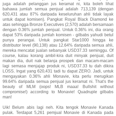
juga adalah pelanggan jus keramat ni, kita boleh lihat
bahawa jumlah semua penjual adalah 713,139 (dengan
620,431 atau 87% daripada keseluruhan ahli tidak layak
untuk dapat komisen). Pangkat Royal Black Diamond ke
atas sehingga Bronze Executives (2,570) adalah bersamaan
dengan 0.36% jumlah penjual. Untuk 0.36% ini, dia orang
dapat 53% daripada jumlah komisen - gilbabs yahudi betul
punya perangai. Untuk pangkat Star1000 hingga ke
distributor level (90,138) atau 12.64% daripada semua ahli,
mereka mencatat jualan sebanyak USD37.33 seminggu. Of
course, kalau korang ambil-kira duit minyak penjual, duit
makan dia, duit nak belanja prospek dan macam-macam
lagi semasa menjajap produk ni, USD37.33 tu dah dikira
LOSS. Ingat yang 620,431 tadi tu dapat ZERO. Jadi, untuk
mengayakan 0.36% ahli Monavie, kita perlu merugikan
99.64% daripada semua penjual jus keramat ni. That's the
beauty of MLM (oops! MLB maaa! Bullshit without
compromise!) according to Monavie! Quadruple gilbabs
man!
Uik! Belum abis lagi neh. Kita tengok Monavie Kanada
pulak. Terdapat 5,261 pemjual Monavie di Kanada pada