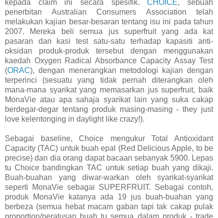
kepada claim ini secara spesifik.
CHOICE
, sebuah
penerbitan Australian Consumers Association telah
melakukan kajian besar-besaran tentang isu ini pada tahun
2007. Mereka beli semua jus superfruit yang ada kat
pasaran dan kasi test satu-satu terhadap kapasiti anti-
oksidan produk-produk tersebut dengan menggunakan
kaedah O
xygen Radical Absorbance Capacity Assay Test
(
ORAC
), dengan menerangkan metodologi kajian dengan
terperinci (sesuatu yang tidak pernah diterangkan oleh
mana-mana syarikat yang memasarkan jus superfruit, baik
MonaVie atau apa sahaja syarikat lain yang suka cakap
berdegar-degar tentang produk masing-masing - they just
love kelentonging in daylight like crazy!).
Sebagai baseline, Choice mengukur Total Antioxidant
Capacity (TAC) untuk buah epal (Red Delicious Apple, to be
precise) dan dia orang dapat bacaan sebanyak 5900. Lepas
tu Choice bandingkan TAC untuk setiap buah yang dikaji.
Buah-buahan yang diwar-warkan oleh syarikat-syarikat
seperti MonaVie sebagai SUPERFRUIT. Sebagai contoh,
produk Mon
aVie katanya ada 19 jus buah-buahan yang
berbeza (semua hebat macam gaban tapi tak cakap pulak
proportion/peratusan buah tu semua dalam produk - trade