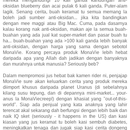
mereka mengandungi 10 kali ganda kandungan anti-
oksidan blueberry dan acai pulak 6 kali ganda. Puter-alam
lagik. Senang cerita, buah keramat tu semua memang la
boleh jadi sumber anti-oksidan... jika kita bandingkan
dengan mee maggi atau Big Mac. Cuma, pada dasarnya
kalau korang nak anti-oksidan, makan aje la semua buah-
buahan yang ada jual kat super-market dan pasar buah tu
ha... buah-buahan yang ada >100 kali ganda lebih banyak
anti-oksidan, dengan harga yang sama dengan sebotol
MonaVie. Korang percaya produk MonaVie lebih hebat
daripada apa yang Allah dah jadikan dengan banyaknya
dan murahnya untuk manusia? Seriously beb?
Dalam mempromosi jus hebat bak kamen rider ni, penjajap
MonaVie sure akan keluarkan cerita yang produk mereka
diimport khusus daripada planet Uranus (di sebelahnya
kilang susu tepung, dan di depannya mini-market... your-
anus la MonaViecreep!) dengan khasiat yang "out-of-this-
world". Siap ada penjual yang kata anaknya yang lahir
terencat akal sekarang dah berfungsi dengan lebih baik dan
naik IQ sket (seriously - it happens in the US) dan kasi
kiasan yang jus keramat tu boleh kasi sembuh diabetes,
meningkatkan tenaga dan jugak siap kasi cerita dongeng