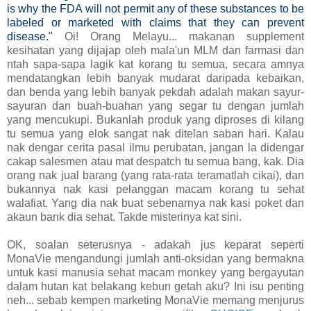
is why the FDA will not permit any of these substances to be
labeled or marketed with claims that they can prevent
disease."
Oi! Orang Melayu... makanan supplement
kesihatan yang dijajap oleh mala'un MLM dan farmasi dan
ntah sapa-sapa lagik kat korang tu semua, secara amnya
mendatangkan lebih banyak mudarat daripada kebaikan,
dan benda yang lebih banyak pekdah adalah makan sayur-
sayuran dan buah-buahan yang segar tu dengan jumlah
yang mencukupi. Bukanlah produk yang diproses di kilang
tu semua yang elok sangat nak ditelan saban hari. Kalau
nak dengar cerita pasal ilmu perubatan, jangan la didengar
cakap salesmen atau mat despatch tu semua bang, kak. Dia
orang nak jual barang (yang rata-rata teramatlah cikai), dan
bukannya nak kasi pelanggan macam korang tu sehat
walafiat. Yang dia nak buat sebenarnya nak kasi poket dan
akaun bank dia sehat. Takde misterinya kat sini.
OK, soalan seterusnya - adakah jus keparat seperti
MonaVie mengandungi jumlah anti-oksidan yang bermakna
untuk kasi manusia sehat macam monkey yang bergayutan
dalam hutan kat belakang kebun getah aku? Ini isu penting
neh... sebab kempen marketing MonaVie memang menjurus