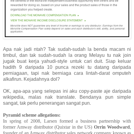
Apa nak jadi ntah? Tak sudah-sudah la benda macam ni
timbul, dan tak sudah-sudah la orang Melayu tu nak join
jugak buat kerja yahudi-style untuk cari duit. Siap keluar
hadith 9 daripada 10 punca rezeki tu datang daripada
perniagaan, tapi nak berniaga cara lintah-darat omputeh
alkafirun. Kejadahnya dol?
OK, apa-apa yang selepas ini aku copy-paste aje daripada
wikipedia, malas nak translate. Bendanya pun simple
sangat, tak perlu penerangan sangat pun.
Pyramid scheme allegations:
In spring of 2008, Larsen formed a business partnership with
former Amway distributor (Quixtar in the US)
Orrin Woodward
,
founder of an Amway distributor sales network company known as